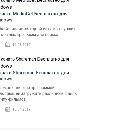
ачать MediaGet Бесплатно для
ndows
iaGet является одной из самых лучших
платных программ для поиска...
10.03.2019
ачать Shareman Бесплатно для
ndows
еман является программой,
воляющей загружать различные файлы
типу фильмов,...
15.04.2019