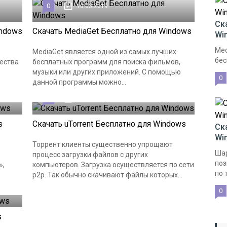
0
10.03.2019
Ск
indows
Скачать MediaGet Бесплатно для Windows
Wi
Med
MediaGet является одной из самых лучших
бес
ества
бесплатных программ для поиска фильмов,
музыки или других приложений. С помощью
0
данной программы можно...
2
10.03.2019
s
Скачать uTorrent Бесплатно для Windows
Ск
Wi
Торрент клиенты существенно упрощают
Шар
процесс загрузки файлов с других
поз
»,
компьютеров. Загрузка осуществляется по сети
по 
р2р. Так обычно скачивают файлы которых...
0
s