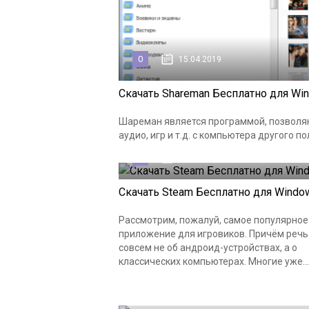
0
15.04.2019
Скачать Shareman Бесплатно для Wi
Шареман является программой, позволя
аудио, игр и т.д. с компьютера другого п
0
17.03.2019
Скачать Steam Бесплатно для Windo
Рассмотрим, пожалуй, самое популярное
приложение для игровиков. Причём речь
совсем не об андроид-устройствах, а о
классических компьютерах. Многие уже...