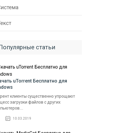
Система
Текст
Популярные статьи
ачать uTorrent Бесплатно для
ndows
рент клиенты существенно упрощают
цесс загрузки файлов с других
пьютеров....
10.03.2019