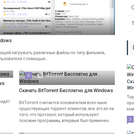
ndows
ющей загружать различные файлы по типу фильмов,
ользователя с помощью...
0
16.03.2019
Ск
ws
Wi
Скачать BitTorrent Бесплатно для Windows
Тор
 идёт
BitTorrent считается основателем всех ныне
про
существующих торрент-клиентов, все это из-за
ком
того, что протокол, который используют
2
похожие программы, впервые был применен...