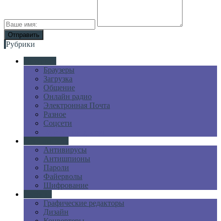
Рубрики
Интернет
Браузеры
Загрузка
Общение
Онлайн радио
Электронная Почта
Разное
Соцсети
Удаленный доступ
Безопасность
Антивирусы
Антишпионы
Пароли
Файерволы
Шифрование
Графика
Графические редакторы
Дизайн
Конвертеры