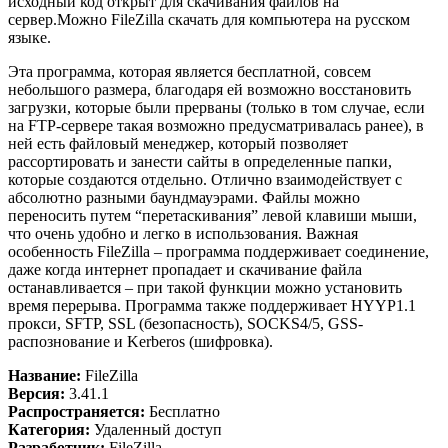
исходный код открыт для скачивания файлов на
сервер.Можно FileZilla скачать для компьютера на русском
языке.
Эта программа, которая является бесплатной, совсем
небольшого размера, благодаря ей возможно восстановить
загрузки, которые были прерваны (только в том случае, если
на FTP-сервере такая возможно предусматривалась ранее), в
ней есть файловый менеджер, который позволяет
рассортировать и занести сайты в определенные папки,
которые создаются отдельно. Отлично взаимодействует с
абсолютно разными баундмауэрами. Файлы можно
переносить путем “перетаскивания” левой клавиши мыши,
что очень удобно и легко в использования. Важная
особенность FileZilla – программа поддерживает соединение,
даже когда интернет пропадает и скачивание файла
останавливается – при такой функции можно установить
время перерыва. Программа также поддерживает HYYP1.1
прокси, SFTP, SSL (безопасность), SOCKS4/5, GSS-
распознование и Kerberos (шифровка).
Название:
FileZilla
Версия:
3.41.1
Распространяется:
Бесплатно
Категория:
Удаленный доступ
Разработчик:
FileZilla