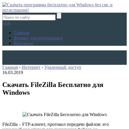
yt
vk
Главная
Фишки для начинающих
Контакты
Главная
›
Интернет
›
Удаленный доступ
16.03.2019
Скачать FileZilla Бесплатно для
Windows
FileZilla – FTP-клиент, протокол передачи файлов: его