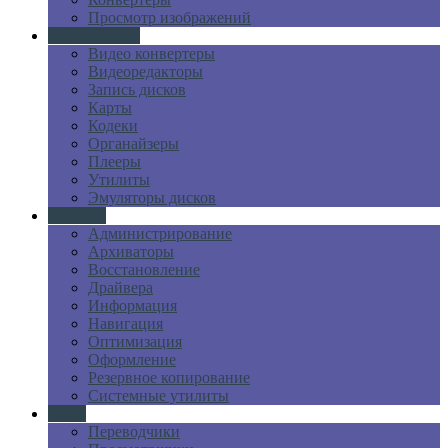
Просмотр изображений
Мультимедиа
Видео конвертеры
Видеоредакторы
Запись дисков
Карты
Кодеки
Органайзеры
Плееры
Утилиты
Эмуляторы дисков
Система
Администрирование
Архиваторы
Восстановление
Драйвера
Информация
Навигация
Оптимизация
Оформление
Резервное копирование
Системные утилиты
Текст
Переводчики